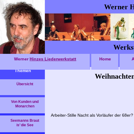
Werner H
Werkst
Werner
Hinzes Liederwerkstatt
Home
A
Themen
Weihnachten 
Übersicht
Von Kunden und
Monarchen
Arbeiter-Stille Nacht als Vorläufer der 68er?
Seemanns Braut
is’ die See