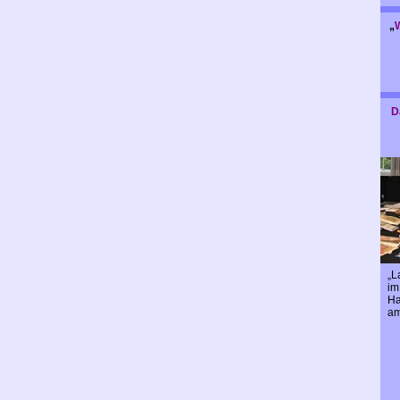
„
D
„L
im
Ha
am