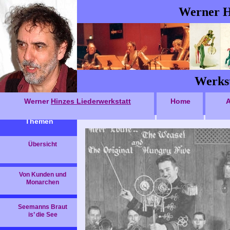
Werner H
Werkst
Werner
Hinzes Liederwerkstatt
Home
A
Themen
Übersicht
Von Kunden und
Monarchen
Seemanns Braut
is’ die See