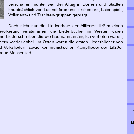
verschaffen mühte, war der Alltag in Dörfern und Städten
hauptsächlich von Laienchören und -orchestern, Laienspiel-,
Volkstanz- und Trachten-gruppen geprägt.
Doch nicht nur die Liedverbote der Alliierten ließen einen
Bevölkerung verstummen, die Liederbücher im Westen waren
ene Liederschreiber, die wie Baumann anfänglich verboten waren,
iedern wieder dabei. Im Osten waren die ersten Liederbücher von
nd Volksliedern sowie kommunistischen Kampflieder der 1920er
 neue Massenlied.
M