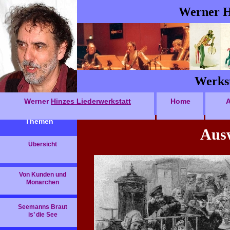
Werner H
Werkst
Werner
Hinzes Liederwerkstatt
Home
A
Themen
Ausw
Übersicht
Von Kunden und
Monarchen
Seemanns Braut
is’ die See