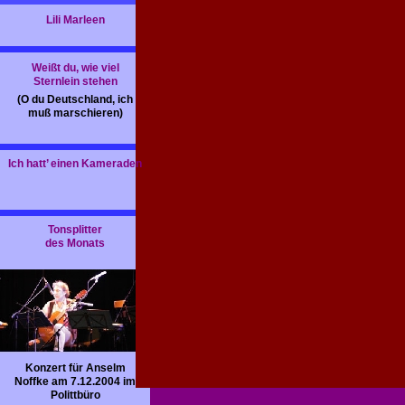
Lili Marleen
Weißt du, wie viel
Sternlein stehen
(O du Deutschland, ich
muß marschieren)
Ich hatt’ einen Kameraden
Tonsplitter
des Monats
Konzert für Anselm
Noffke am 7.12.2004 im
Polittbüro