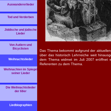
Auswandererlieder
Tod und Verderben
Jiddische und jüdische
Lieder
Von Autlern und
Bicyclisten
Das Thema bekommt aufgrund der aktuellen 
über das historisch Lehrreiche weit hinausge
Weihnachtslieder
dem Thema widmet im Juli 2007 eröffnet w
Referenten zu dem Thema.
Weihnachten im Spiegel
seiner Lieder
Die Weihnachtslieder
der 68er
Liedbiographien