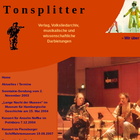
T o n s p l i t t e r
Verlag, Volksliedarchiv,
musikalische und
wissenschaftliche
Wir über
>
Darbietungen
Home
Aktuelles /
Termine
Sonntakte-Sendung vom 2.
November 2003
„Lange Nacht der Museen“ im
Museum für Hamburgische
Geschichte am 15. Mai 2004
Konzert für Anselm Noffke im
Polittbüro 7.12.2004
Konzert im Flensburger
Schifffahrtsmuseum 19.08.2007