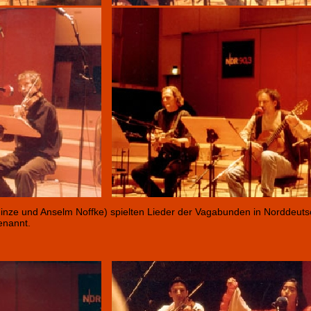
inze und Anselm Noffke) spielten Lieder der Vagabunden in Norddeut
enannt.