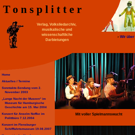
T o n s p l i t t e r
Verlag, Volksliedarchiv,
musikalische und
wissenschaftliche
Wir über
>
Darbietungen
Home
Aktuelles /
Termine
Sonntakte-Sendung vom 2.
November 2003
„Lange Nacht der Museen“ im
Museum für Hamburgische
Geschichte am 15. Mai 2004
Konzert für Anselm Noffke im
Mit voller Spielmannswucht
Polittbüro 7.12.2004
Konzert im Flensburger
Schifffahrtsmuseum 19.08.2007