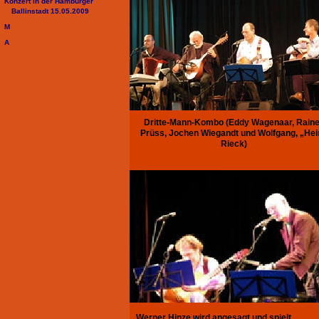
Konzert in der Hamburger
Ballinstadt 15.05.2009
M
A
Dritte-Mann-Kombo (Eddy Wagenaar, Raine
Prüss, Jochen Wiegandt und Wolfgang, „Hei
Rieck)
Werner Hinze wird angesagt und spielt