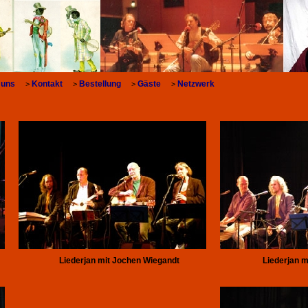
 uns
Kontakt
Bestellung
Gäste
Netzwerk
>
>
>
>
Liederjan mit Jochen Wiegandt
Liederjan 