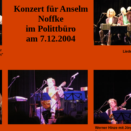
Konzert für Anselm
Noffke
im Polittbüro
am 7.12.2004
r
Liede
n"
Werner Hinze mit Jö