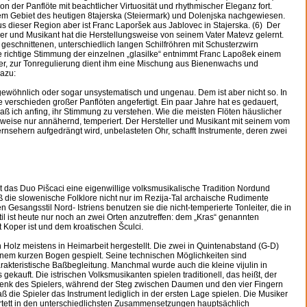
 der Panflöte mit beachtlicher Virtuosität und rhythmischer Eleganz fort.
dem Gebiet des heutigen 8tajerska (Steiermark) und Dolenjska nachgewiesen.
us dieser Region aber ist Franc Laporšek aus Jablovec in Stajerska. (6) Der
er und Musikant hat die Herstellungsweise von seinem Vater Matevz gelernt.
geschnittenen, unterschiedlich langen Schilfröhren mit Schusterzwirn
ie richtige Stimmung der einzelnen „glasilke“ entnimmt Franc Lapo8ek einem
r, zur Tonregulierung dient ihm eine Mischung aus Bienenwachs und
dazu:
gewöhnlich oder sogar unsystematisch und ungenau. Dem ist aber nicht so. In
 verschieden großer Panflöten angefertigt. Ein paar Jahre hat es gedauert,
ß ich anfing, ihr Stimmung zu verstehen. Wie die meisten Flöten häuslicher
gsweise nur annähernd, temperiert. Der Hersteller und Musikant mit seinem vom
nsehern aufgedrängt wird, unbelasteten Ohr, schafft Instrumente, deren zwei
hrt das Duo Pišcaci eine eigenwillige volksmusikalische Tradition Nordund
 daß die slowenische Folklore nicht nur im Rezija-Tal archaische Rudimente
esangsstil Nord- Istriens benutzen sie die nicht-temperierte Tonleiter, die in
stil ist heute nur noch an zwei Orten anzutreffen: dem „Kras“ genannten
 Koper ist und dem kroatischen Šculci.
Holz meistens in Heimarbeit hergestellt. Die zwei in Quintenabstand (G-D)
inem kurzen Bogen gespielt. Seine technischen Möglichkeiten sind
akteristische Baßbegleitung. Manchmal wurde auch die kleine vijulin in
 gekauft. Die istrischen Volksmusikanten spielen traditionell, das heißt, der
lenk des Spielers, während der Steg zwischen Daumen und den vier Fingern
aß die Spieler das Instrument lediglich in der ersten Lage spielen. Die Musiker
artett in den unterschiedlichsten Zusammensetzungen hauptsächlich