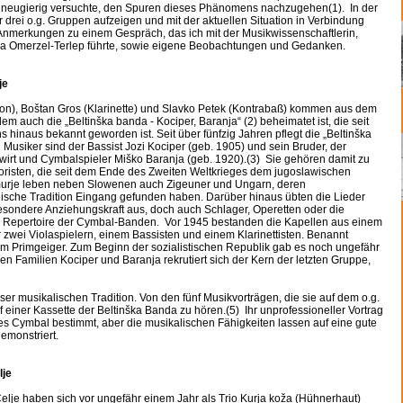
 neugierig versuchte, den Spuren dieses Phänomens nachzugehen(1). In der
 drei o.g. Gruppen aufzeigen und mit der aktuellen Situation in Verbindung
 Anmerkungen zu einem Gespräch, das ich mit der Musikwissenschaftlerin,
ira Omerzel-Terlep führte, sowie eigene Beobachtungen und Gedanken.
je
), Boštan Gros (Klarinette) und Slavko Petek (Kontrabaß) kommen aus dem
dem auch die „Beltinška banda - Kociper, Baranja“ (2) beheimatet ist, die seit
 hinaus bekannt geworden ist. Seit über fünfzig Jahren pflegt die „Beltinška
 Musiker sind der Bassist Jozi Kociper (geb. 1905) und sein Bruder, der
twirt und Cymbalspieler Miško Baranja (geb. 1920).(3) Sie gehören damit zu
kloristen, die seit dem Ende des Zweiten Weltkrieges dem jugoslawischen
murje leben neben Slowenen auch Zigeuner und Ungarn, deren
alische Tradition Eingang gefunden haben. Darüber hinaus übten die Lieder
sondere Anziehungskraft aus, doch auch Schlager, Operetten oder die
s Repertoire der Cymbal-Banden. Vor 1945 bestanden die Kapellen aus einem
r zwei Violaspielern, einem Bassisten und einem Klarinettisten. Benannt
m Primgeiger. Zum Beginn der sozialistischen Republik gab es noch ungefähr
 Familien Kociper und Baranja rekrutiert sich der Kern der letzten Gruppe,
er musikalischen Tradition. Von den fünf Musikvorträgen, die sie auf dem o.g.
f einer Kassette der Beltinška Banda zu hören.(5) Ihr unprofessioneller Vortrag
es Cymbal bestimmt, aber die musikalischen Fähigkeiten lassen auf eine gute
demonstriert.
lje
elje haben sich vor ungefähr einem Jahr als Trio Kurja koža (Hühnerhaut)