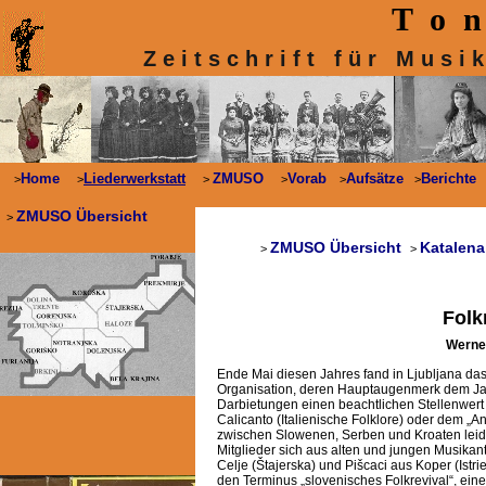
T o n 
Z e i t s c h r i f t f ü r M u s i
Home
Liederwerkstatt
ZMUSO
Vorab
Aufsätze
Berichte
>
>
>
>
>
>
ZMUSO Übersicht
>
ZMUSO Übersicht
Katalena
>
>
Folk
Werner
Ende Mai diesen Jahres fand in Ljubljana das 
Organisation, deren Hauptaugenmerk dem Jazz
Darbietungen einen beachtlichen Stellenwert
Calicanto (Italienische Folklore) oder dem „
zwischen Slowenen, Serben und Kroaten leide
Mitglieder sich aus alten und jungen Musika
Celje (Štajerska) und Pišcaci aus Koper (Istri
den Terminus „slovenisches Folkrevival“, ein