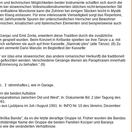
n und technischen Möglichkeiten beider Instrumente schaffen sich durch die
 bei slowenischen Volksmusikinstrumenten üblichen nicht-temperierten Stil
 enthaltene Monotonie kann die Zuhörer bei einigen Stücken leicht in Mystik
n Klang einlassen. Für eine interessante Vielseitigkeit sorgt das Repertoire,
wei Jahrhunderte Spuren der unterschiedlichen Herrscher und Bewohner
enischen, kroatischen und italienischen Elementen sind beispielsweise auch
ranjac und Emil Zonta, erweitern diese Tradition durch die zusätzliche
en gespielt wurden. Beim Konzert in Kri9anke spielten sie ihre Tänze u.a. mit
 verfahren sie auch auf ihrer Kassette „Starinski ples“ (alte Tänze). (8) Zu
n vermerkt Dario Marušic im Begleittext der Kassette:
er vor (das eine slowenischer, das andere romanischer Herkunft) die traditionell
e geflochten werden. Verschiedene Gesänge dienen als Paraphrasen innerhalb
Erinnerung zu behalten.“ (9)
; ž stimmhaftes j, wie in Garage.
n die beiden Aufsätze
eparatismus zwischen Ost und West", In: Dokumente Bd. 2 (der Tagung des
991.
us Ljubljana im Juli / August 1991. In: INFO Nr. 10 des Vereins, Dezember
tinška Banda", da es die letzte derartige Gruppe ist. Früher wurden die Bandas
ollständige Name der Gruppe die beiden Familien Kociper und Baranja
 wie die veränderten Verhältnisse.