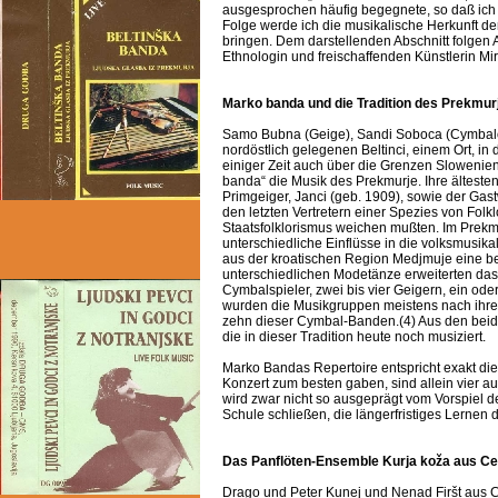
ausgesprochen häufig begegnete, so daß ich
Folge werde ich die musikalische Herkunft der
bringen. Dem darstellenden Abschnitt folgen
Ethnologin und freischaffenden Künstlerin M
Marko banda und die Tradition des Prekmur
Samo Bubna (Geige), Sandi Soboca (Cymbalon
nordöstlich gelegenen Beltinci, einem Ort, in 
einiger Zeit auch über die Grenzen Sloweniens
banda“ die Musik des Prekmurje. Ihre ältesten
Primgeiger, Janci (geb. 1909), sowie der Gas
den letzten Vertretern einer Spezies von Fol
Staatsfolklorismus weichen mußten. Im Prek
unterschiedliche Einflüsse in die volksmusik
aus der kroatischen Region Medjmuje eine be
unterschiedlichen Modetänze erweiterten da
Cymbalspieler, zwei bis vier Geigern, ein ode
wurden die Musikgruppen meistens nach ihre
zehn dieser Cymbal-Banden.(4) Aus den beiden
die in dieser Tradition heute noch musiziert.
Marko Bandas Repertoire entspricht exakt dies
Konzert zum besten gaben, sind allein vier au
wird zwar nicht so ausgeprägt vom Vorspiel d
Schule schließen, die längerfristiges Lernen 
Das Panflöten-Ensemble Kurja koža aus Ce
Drago und Peter Kunej und Nenad Firšt aus C