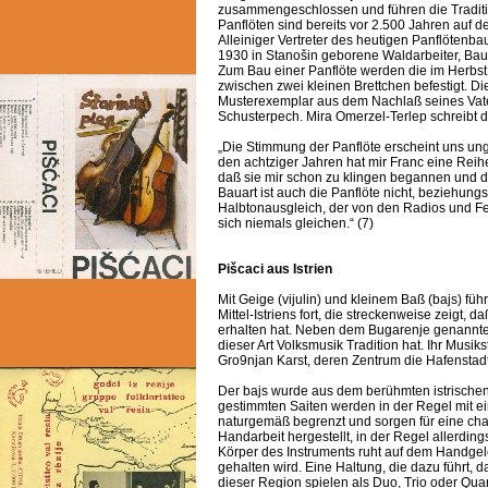
zusammengeschlossen und führen die Tradition
Panflöten sind bereits vor 2.500 Jahren auf 
Alleiniger Vertreter des heutigen Panflötenba
1930 in Stanošin geborene Waldarbeiter, Bau
Zum Bau einer Panflöte werden die im Herbst 
zwischen zwei kleinen Brettchen befestigt. D
Musterexemplar aus dem Nachlaß seines Vate
Schusterpech. Mira Omerzel-Terlep schreibt 
„Die Stimmung der Panflöte erscheint uns un
den achtziger Jahren hat mir Franc eine Reihe
daß sie mir schon zu klingen begannen und da
Bauart ist auch die Panflöte nicht, beziehun
Halbtonausgleich, der von den Radios und Fer
sich niemals gleichen.“ (7)
Pišcaci aus Istrien
Mit Geige (vijulin) und kleinem Baß (bajs) fü
Mittel-Istriens fort, die streckenweise zeigt,
erhalten hat. Neben dem Bugarenje genannten G
dieser Art Volksmusik Tradition hat. Ihr Musik
Gro9njan Karst, deren Zentrum die Hafenstadt
Der bajs wurde aus dem berühmten istrischen 
gestimmten Saiten werden in der Regel mit e
naturgemäß begrenzt und sorgen für eine char
Handarbeit hergestellt, in der Regel allerdings
Körper des Instruments ruht auf dem Handge
gehalten wird. Eine Haltung, die dazu führt, d
dieser Region spielen als Duo, Trio oder Qu