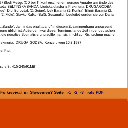
d / Bledi Mesec (CD bei Trikont erschienen; genaue Angabe am Ende des
 Kassette BELTINŠKA BANDA, Ljudska glasba iz Prekmurja. DRUGA GODBA,
e), Didi Borovšak (2. Geige), Ivek Baranja (1. Kontra), Elimir Baranja (2.
 (2. Flöte), Slavko Ratko (Baß). Gesanglich begleitet wurden sie von Darja
 „Bande", da mir das engl. „band" in diesem Zusammenhang unpassend
ung üblich ist. Außerdem war dieser Terminus lange Zeit in der deutschen
 die negative Stigmatisierung sollte man sich nicht zur Richtschnur machen.
rekmurja. DRUGA GODBA, Konzert vom 10.3.1987
ei Ptuj.
istrie 8t. 415-245/91MB
Folkrevival in Slowenien? Seite
1
2
3
als PDF
>
>
>
>
>