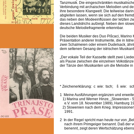
Tanzmusik. Die eingeschränkten musikalische
Verbindung mit archaischen Melodien und dem
ihre besondere Klangwelt. Die teilweise darin
abgleiten lassen, wenn sie sich auf den fremde
das neben den Modeeinflüssen der letzten z
dieses Landstrichs aufzeigt. Neben den slow
deutsche Melodiefragmente erkennbar.
Die beiden Musiker des Duo Pišcaci, Marino K
Präsentation anderer Instrumente, die in Istri
zwei Schalmeien oder einem Dudelsack, ähnlich
dem seltenen Gesang der istrischen Musikante
„Der vokale Teil der Kassette stellt zwei Lied
als Pause zwischen die einzelnen Volkstänz
der Tänze den Musikanten um die Melodie in 
* Zeichenerklärung: c wie: tsch; š wie: sch
1 Meine Ausführungen ergänzen und erweiter
1) Marina und Werner Hinze, „Slowenien - S
e.V. vom 18. November 1989), Hamburg 1
2) Slowenien nach dem Krieg. Impressionen a
1991.
2 In der Regel spricht man heute nur von „Bel
nach ihrem Primgeiger benannt. Daß der v
benennt, zeigt deren Wertschätzung ebenso