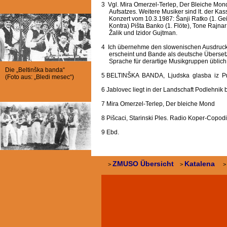
3 Vgl. Mira Omerzel-Terlep, Der Bleiche Mon
Aufsatzes. Weitere Musiker sind lt. der
Konzert vom 10.3.1987: Šanji Ratko (1. Geig
Kontra) Pišta Banko (1. Flöte), Tone Rajnar
Žalik und Izidor Gujtman.
4 Ich übernehme den slowenischen Ausdruck
erscheint und Bande als deutsche Übersetz
Sprache für derartige Musikgruppen üblich,
Die „Beltinška banda“
5 BELTINŠKA BANDA, Ljudska glasba iz P
(Foto aus: „Bledi mesec“)
6 Jablovec liegt in der Landschaft Podlehnik b
7 Mira Omerzel-Terlep, Der bleiche Mond
8 Pišcaci, Starinski Ples. Radio Koper-Copod
9 Ebd.
Die „Tamburaši iz Sodevci“
ZMUSO Übersicht
Katalena
>
>
(Foto aus: „Bledi mesec“)