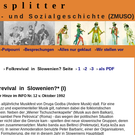
s p l i t t e r
 k - u n d S o z i a l g e s c h i c h t e (ZMUSO)
Potpourri
Besprechungen
Alles nur geklaut
Wir stellen vor
>
>
>
>
Folkrevival in Slowenien? Seite
1
2
3
als PDF
>
>
>
>
>
revival in Slowenien?* (I)
 Hinze im INFO Nr. 12 v. Oktober 1992
alljährliche Musikfest von Druga Godba (Andere Musik) statt. Für eine
 und experimenteller Musik gilt, nahmen dabei die folkloristischen
 ein. Neben der „Wiener Tschuschenkapelle“ (Musik aus dem Balkan),
Ansambel Pere Petrovica“ (Roma) - das wegen der politischen Situation
r nicht über die Grenze kam - spielten drei neue slowenische Gruppen, deren
nten zusammensetzten: Marko banda aus Beltinci (Prekmurje), Kurja koža aus
en). In seiner Anmoderation benutzte Peter Barbaric, einer der Organisatoren,
e Formulierung, die mir in diesem Jahr in Sloweniens Hauptstadt