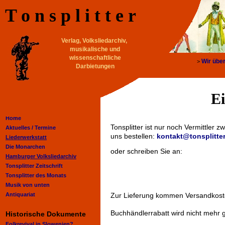
T o n s p l i t t e r
Verlag, Volksliedarchiv,
musikalische und
wissenschaftliche
Wir übe
>
Darbietungen
E
Home
Tonsplitter ist nur noch Vermittler
Aktuelles /
Termine
uns bestellen:
kontakt@tonsplitter
Liederwerkstatt
Die Monarchen
oder schreiben Sie an:
Hamburger Volksliedarchiv
Tonsplitter Zeitschrift
Tonsplitter des Monats
Musik von unten
Antiquariat
Zur Lieferung kommen Versandkost
Buchhändlerrabatt wird nicht mehr 
Historische Dokumente
Folkrevival in Slowenien?