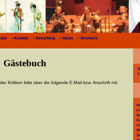
 uns
Kontakt
Bestellung
Gäste
Netzwerk
>
>
>
>
Gästebuch
D
L
er Kritiken bitte über die folgende E-Mail bzw. Anschrift mit:
N
L
D
D
L
W
Z