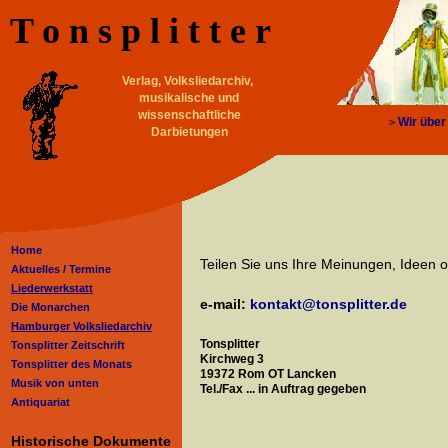
T o n s p l i t t e r
Verlag, Volksliedarchiv,
musikalische und
wissenschaftliche
Wir über
>
Darbietungen
Home
Teilen Sie uns Ihre Meinungen, Ideen od
Aktuelles /
Termine
Liederwerkstatt
e-mail:
kontakt@tonsplitter.de
Die Monarchen
Hamburger Volksliedarchiv
Tonsplitter
Tonsplitter Zeitschrift
Kirchweg 3
Tonsplitter des Monats
19372 Rom OT Lancken
Musik von unten
Tel./Fax ... in Auftrag gegeben
Antiquariat
Historische Dokumente