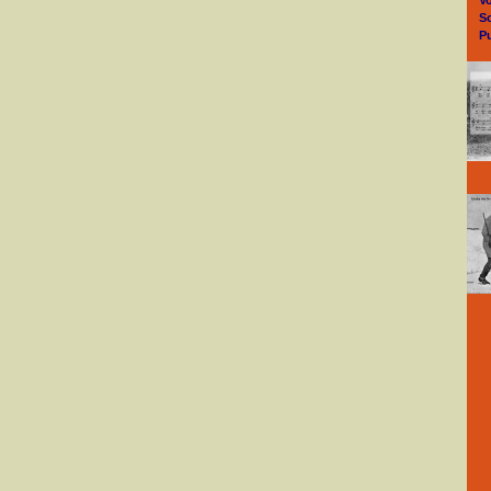
V
S
P