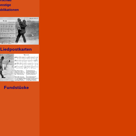
orschau
onstige
ublikationen
Liedpostkarten
Fundstücke