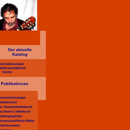
Der aktuelle
Katalog
ienstleistungen
iedersuchdienst
/
Archiv
Publikationen
euerscheinungen
iederbücher
as Taschenliederbuch
as kleine Liederbuch
iedbiographien
issenschaftliche Reihe
eitdokumente