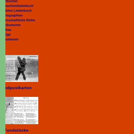
iederbücher
as Taschenliederbuch
as kleine Liederbuch
iedbiographien
issenschaftliche Reihe
eitdokumente
orschau
onstige
ublikationen
Liedpostkarten
Fundstücke