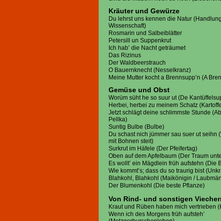
Kräuter und Gewürze
Du lehrst uns kennen die Natur (Handlun
Wissenschaft)
Rosmarin und Salbeiblätter
Petersill un Suppenkrut
Ich hab’ die Nacht geträumet
Das Rizinus
Der Waldbeerstrauch
O Bauernknecht (Nesselkranz)
Meine Mutter kocht a Brennsupp’n (A Bre
Gemüse und Obst
Worüm süht he so suur ut (De Kantüffels
Herbei, herbei zu meinem Schatz (Kartoff
Jetzt schlägt deine schlimmste Stunde (A
Pellka)
Suntig Bulbe (Bulbe)
Du schast nich jümmer sau suer ut seihn 
mit Bohnen steit)
Surkrut im Häfele (Der Pfeifertag)
Oben auf dem Apfelbaum (Der Traum un
Es wollt’ ein Mägdlein früh aufstehn (Di
Wie kommt’s; dass du so traurig bist (Unk
Blahkohl, Blahkohl (Maikönigin / Laubmä
Der Blumenkohl (Die beste Pflanze)
Von Rind- und sonstigen Viecher
Kraut und Rüben haben mich vertrieben 
Wenn ich des Morgens früh aufsteh’