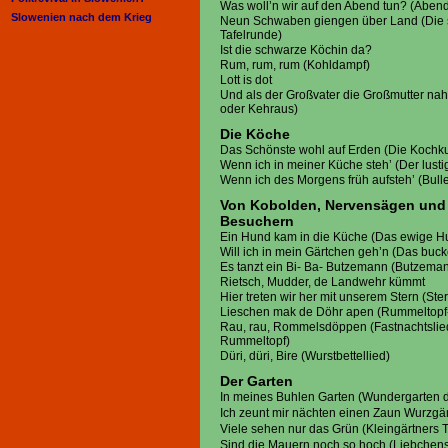
Was woll’n wir auf den Abend tun? (Abend
Slowenien nach dem Krieg
Neun Schwaben giengen über Land (Die
Tafelrunde)
Ist die schwarze Köchin da?
Rum, rum, rum (Kohldampf)
Lott is dot
Und als der Großvater die Großmutter na
oder Kehraus)
Die Köche
Das Schönste wohl auf Erden (Die Kochk
Wenn ich in meiner Küche steh’ (Der lus
Wenn ich des Morgens früh aufsteh’ (Bulle
Von Kobolden, Nervensägen und
Besuchern
Ein Hund kam in die Küche (Das ewige H
Will ich in mein Gärtchen geh’n (Das buc
Es tanzt ein Bi- Ba- Butzemann (Butzem
Rietsch, Mudder, de Landwehr kümmt
Hier treten wir her mit unserem Stern (Ste
Lieschen mak de Döhr apen (Rummeltopf-
Rau, rau, Rommelsdöppen (Fastnachtsli
Rummeltopf)
Düri, düri, Bire (Wurstbettellied)
Der Garten
In meines Buhlen Garten (Wundergarten d
Ich zeunt mir nächten einen Zaun Wurzgä
Viele sehen nur das Grün (Kleingärtners
Sind die Mauern noch so hoch (Liebchens