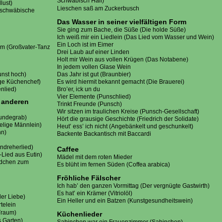
Schwäbisch Hall)
L
lust)
Lieschen saß am Zuckerbusch
D
 schwäbische
D
Das Wasser in seiner vielfältigen Form
L
Sie ging zum Bache, die Süße (Die holde Süße)
W
Ich weiß mir ein Liedlein (Das Lied vom Wasser und Wein)
Z
Ein Loch ist im Eimer
hm (Großvater-Tanz
V
Drei Laub auf einer Linden
S
Holt mir Wein aus vollen Krügen (Das Notabene)
P
In jedem vollen Glase Wein
unst hoch)
Das Jahr ist gut (Braunbier)
tige Küchenchef)
Es wird hiermit bekannt gemacht (Die Brauerei)
nlied)
Bro’er, ick un du
Vier Elemente (Punschlied)
 anderen
Trinkt Freunde (Punsch)
Wir sitzen im traulichen Kreise (Punsch-Gesellschaft)
undegrab)
Hört die grausige Geschichte (Friedrich der Solidate)
kelige Männlein)
Heut’ ess’ ich nicht (Angebänkelt und geschunkelt)
ann)
Backente Backantisch mit Baccardi
rndreherlied)
Caffee
Lied aus Eutin)
Mädel mit dem roten Mieder
edchen zum
Es blüht im fernen Süden (Coffea arabica)
Fröhliche Fälscher
Ich hab’ den ganzen Vormittag (Der vergnügte Gastwirth)
Es hat’ ein Krämer (Vitriolöl)
er Liebe)
Ein Heller und ein Batzen (Kunstgesundheitswein)
rtelein
 Traum)
Küchenlieder
 Garten)