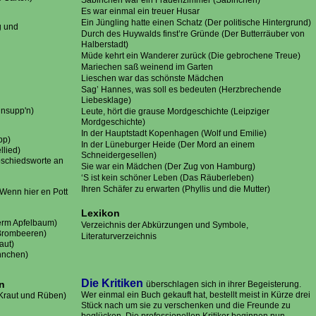
Sabinchen war ein Frauenzimmer (Sabinchen)
Es war einmal ein treuer Husar
Ein Jüngling hatte einen Schatz (Der politische Hintergrund)
g und
Durch des Huywalds finst’re Gründe (Der Butterräuber von
Halberstadt)
Müde kehrt ein Wanderer zurück (Die gebrochene Treue)
Mariechen saß weinend im Garten
Lieschen war das schönste Mädchen
Sag’ Hannes, was soll es bedeuten (Herzbrechende
Liebesklage)
nnsupp'n)
Leute, hört die grause Mordgeschichte (Leipziger
Mordgeschichte)
In der Hauptstadt Kopenhagen (Wolf und Emilie)
upp)
In der Lüneburger Heide (Der Mord an einem
ellied)
Schneidergesellen)
bschiedsworte an
Sie war ein Mädchen (Der Zug von Hamburg)
‘S ist kein schöner Leben (Das Räuberleben)
Ihren Schäfer zu erwarten (Phyllis und die Mutter)
(Wenn hier en Pott
Lexikon
term Apfelbaum)
Verzeichnis der Abkürzungen und Symbole,
e Brombeeren)
Literaturverzeichnis
raut)
nnchen)
Die Kritiken
n
überschlagen sich in ihrer Begeisterung.
Wer einmal ein Buch gekauft hat, bestellt meist in Kürze drei
(Kraut und Rüben)
Stück nach um sie zu verschenken und die Freunde zu