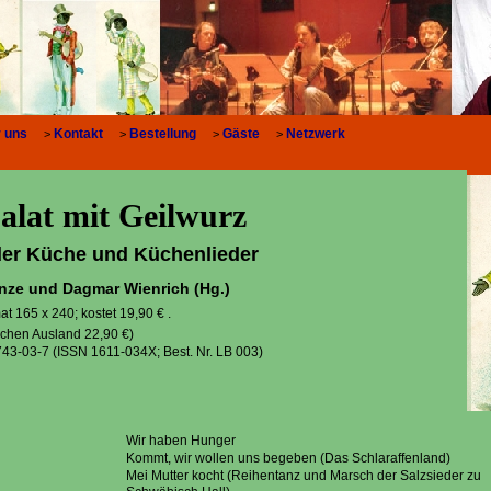
r uns
Kontakt
Bestellung
Gäste
Netzwerk
>
>
>
>
alat mit Geilwurz
der Küche und Küchenlieder
nze und Dagmar Wienrich (Hg.)
at 165 x 240; kostet 19,90 € .
schen Ausland 22,90 €)
43-03-7 (ISSN 1611-034X; Best. Nr. LB 003)
Wir haben Hunger
Kommt, wir wollen uns begeben (Das Schlaraffenland)
Mei Mutter kocht (Reihentanz und Marsch der Salzsieder zu
N