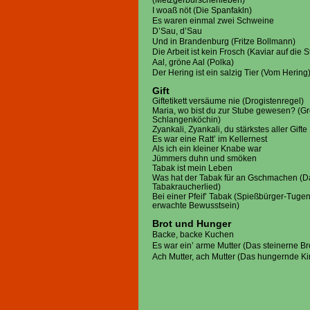
(Metzgerburschenleben)
I woaß nöt (Die Spanfakln)
Es waren einmal zwei Schweine
D’Sau, d’Sau
Und in Brandenburg (Fritze Bollmann)
Die Arbeit ist kein Frosch (Kaviar auf die S
Aal, gröne Aal (Polka)
Der Hering ist ein salzig Tier (Vom Herin
Gift
Giftetikett versäume nie (Drogistenregel)
Maria, wo bist du zur Stube gewesen? (Gr
Schlangenköchin)
Zyankali, Zyankali, du stärkstes aller Gift
Es war eine Ratt’ im Kellernest
Als ich ein kleiner Knabe war
Jümmers duhn und smöken
Tabak ist mein Leben
Was hat der Tabak für an Gschmachen (D
Tabakraucherlied)
Bei einer Pfeif’ Tabak (Spießbürger-Tuge
erwachte Bewusstsein)
Brot und Hunger
Backe, backe Kuchen
Es war ein’ arme Mutter (Das steinerne B
Ach Mutter, ach Mutter (Das hungernde Ki