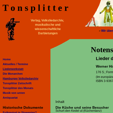
T o n s p l i t t e r
Verlag, Volksliedarchiv,
musikalische und
wissenschaftliche
Wir übe
>
Darbietungen
Notens
Lieder 
Home
Aktuelles /
Termine
Werner Hi
Liederwerkstatt
176 S.; Form
Die Monarchen
(Im europäi
Hamburger Volksliedarchiv
ISBN 3-9367
Tonsplitter Zeitschrift
Tonsplitter des Monats
Musik von unten
Antiquariat
Inhalt
Historische Dokumente
Die Küche und seine Besucher
Schurt den Kedel ut (Küchentanz)
Folkrevival in Slowenien?