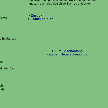
beglücken. Die professionellen Kritiker beginnen nun
langsam auch das vielseitige Buch zu entdecken.
>
Zurück
tiefel)
>
Lobhudeleien
g)
oßmutter als
e
>
Zum Seitenanfang
>
Zu den Neuerscheinungen
as
nd oder Das
rot)
nd)