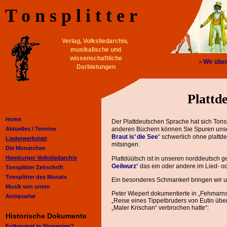
T o n s p l i t t e r
Verlag, Volksliedarchiv,
musikalische und
wissenschaftliche
Wir übe
>
Darbietungen
Plattde
Home
Der Plattdeutschen Sprache hat sich Tons
Aktuelles /
Termine
anderen Büchern können Sie Spuren unser
Braut is’ die See
“ schwerlich ohne platt
Liederwerkstatt
mitsingen.
Die Monarchen
Hamburger Volksliedarchiv
Plattdüütsch ist in unseren norddeutsch g
Geilwurz
“ das ein oder andere im Lied- od
Tonsplitter Zeitschrift
Tonsplitter des Monats
Ein besonderes Schmankerl bringen wir u
Musik von unten
Peter Wiepert dokumentierte in „Fehmarns
Antiquariat
„Reise eines Tippelbruders von Eutin übe
„Maler Krischan“ verbrochen hatte“:
Historische Dokumente
Folkrevival in Slowenien?