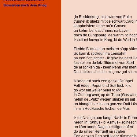
Slowenien nach dem Krieg
„In Redderkrog, nich wiet von Eutin
trünnel ik glieks mit de schwart Caroli
koppheistern rinne na’n Graven
un kehrn bei dat ünners na baven.
doch de Bungsbarg, de wär mi to hoch
Ik seit mi leever in Krog, bi de Wert i
Fiedde Buck de an meisten süpp sülvn
So käm ik stickdun na Lensahn
na een Schlachter - ik glöv, he heet H
fech bi em de letz Stümmel von Stert
de al stinken dä - keen Penn wär meh
Doch liekers hett he mi ganz got sch
Ik knep rut noch een ganzu Drüppel
Fett Edde, Peper und Solt feck ik to
do wör mit weller beter to Mo
In Olnborg aver, op de Tripp (Gastwirts
nehm de „Putz“ wegen stinken mi mit
un blangbi har ik een ganzen Dutt Lüs
in min Rocktasche tüchen de Müs
Ik müß singn een langn Nacht in Pan
nerdn in Rathus - bi Asmus - so heet 
un käm anner Dag na Hilligenhafen
do dä unser Herrgott mi strafen
Een ganzen Dag heff ik dor rümmer f